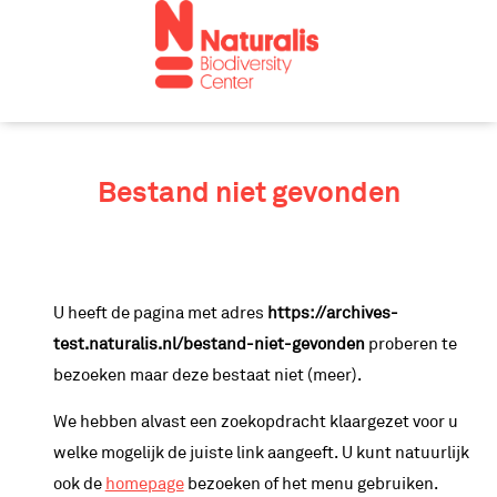
V
e
r
d
e
r
Bestand niet gevonden
n
a
a
r
U heeft de pagina met adres
https://archives-
i
test.naturalis.nl/bestand-niet-gevonden
proberen te
n
bezoeken maar deze bestaat niet (meer).
h
o
We hebben alvast een zoekopdracht klaargezet voor u
u
welke mogelijk de juiste link aangeeft. U kunt natuurlijk
d
ook de
homepage
bezoeken of het menu gebruiken.